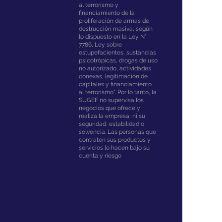
al terrorismo y
financiamiento de la
proliferación de armas de
destrucción masiva, según
lo dispuesto en la Ley N°
7786, Ley sobre
estupefacientes, sustancias
psicotrópicas, drogas de uso
no autorizado, actividades
conexas, legitimación de
capitales y financiamiento
al terrorismo”. Por lo tanto, la
SUGEF no supervisa los
negocios que ofrece y
realiza la empresa, ni su
seguridad, estabilidad o
solvencia. Las personas que
contraten sus productos y
servicios lo hacen bajo su
cuenta y riesgo