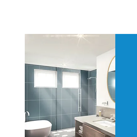
DI
AR