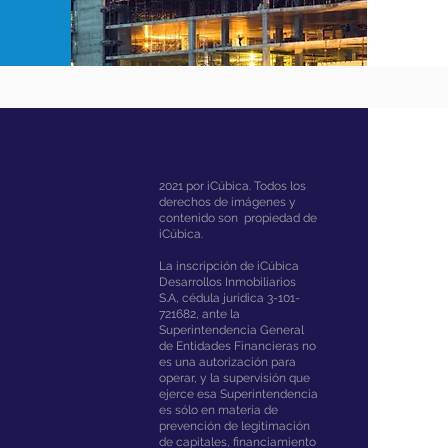
2021 por iCúbica. Todos los
derechos de imágenes y
contenido son propiedad de
iCúbica.
La inscripción de iCúbica
Desarrollos Inmobiliarios
S.A, cédula jurídica 3-101-
721682, ante la
Superintendencia General
de Entidades Financieras no
es una autorización para
operar, y la supervisión que
ejerce esa Superintendencia
es sólo en materia de
prevención de legitimación
de capitales, financiamiento