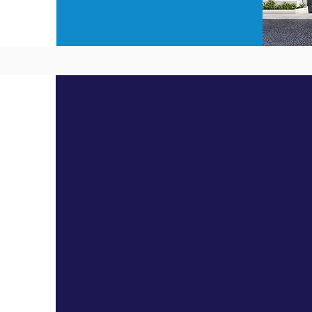
Contáctenos
Costa Rica, San José, Escazú,
San Rafael. Edificio Corporativo
EBC. 250 mts sur de Multiplaza
info@icubicacr.com